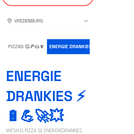
VREDENBURG
PIZZAS 😋🍕🧀🍄
ENERGIE DRANKIES ⚡🔋💪🚀💥
ENERGIE
DRANKIES ⚡
🔋💪🚀💥
WESKUS PIZZA SE ENERGIEDRANKIES