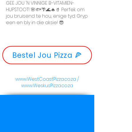
GEE JOU 'N VINNIGE B-VITAMIEN-
HUPSTOOT! 🌸🐟🌴🌊🔥🥤 Perfek om
jou bruisend te hou, enige tyd. Gryp
een en bly in die aksie! 😎
Bestel Jou Pizza 🍕
www.WestCoastPizza.co.za
/
www.WeskusPizza.co.za