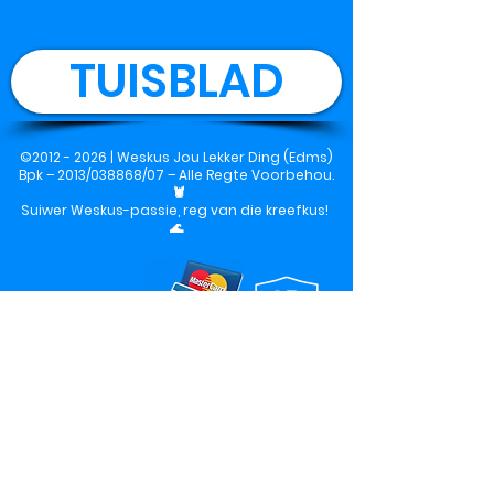
TUISBLAD
©
2012 - 2026
|
Weskus Jou Lekker Ding (Edms)
Bpk
– 2013/038868/07 – Alle Regte Voorbehou.
🦞
Suiwer Weskus-passie, reg van die kreefkus!
🌊