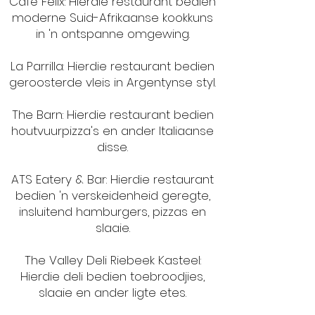
Café Felix: Hierdie restaurant bedien
moderne Suid-Afrikaanse kookkuns
in 'n ontspanne omgewing.
La Parrilla: Hierdie restaurant bedien
geroosterde vleis in Argentynse styl.
The Barn: Hierdie restaurant bedien
houtvuurpizza's en ander Italiaanse
disse.
ATS Eatery & Bar: Hierdie restaurant
bedien 'n verskeidenheid geregte,
insluitend hamburgers, pizzas en
slaaie.
The Valley Deli Riebeek Kasteel:
Hierdie deli bedien toebroodjies,
slaaie en ander ligte etes.