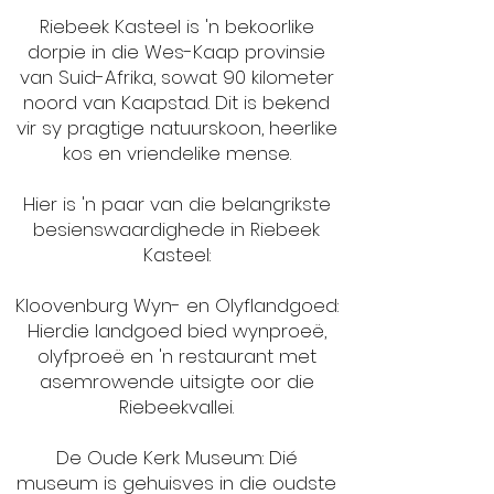
Riebeek Kasteel is 'n bekoorlike
dorpie in die Wes-Kaap provinsie
van Suid-Afrika, sowat 90 kilometer
noord van Kaapstad. Dit is bekend
vir sy pragtige natuurskoon, heerlike
kos en vriendelike mense.
Hier is 'n paar van die belangrikste
besienswaardighede in Riebeek
Kasteel:
Kloovenburg Wyn- en Olyflandgoed:
Hierdie landgoed bied wynproeë,
olyfproeë en 'n restaurant met
asemrowende uitsigte oor die
Riebeekvallei.
De Oude Kerk Museum: Dié
museum is gehuisves in die oudste