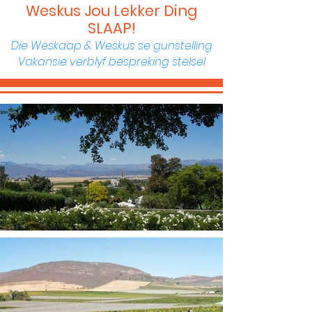
Weskus Jou Lekker Ding
SLAAP!
Die Weskaap & Weskus se gunstelling
Vakansie verblyf bespreking stelsel