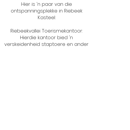
Hier is 'n paar van die
ontspanningsplekke in Riebeek
Kasteel:
Riebeekvallei Toerismekantoor:
Hierdie kantoor bied 'n
verskeidenheid staptoere en ander
aktiwiteite aan.
De Oude Kerk Museum: Hierdie
museum bied begeleide toere
deur die kerk en sy terrein.
Uhurumba fiksheidsentrum: Hierdie
fiksheidsentrum bied 'n
verskeidenheid klasse, insluitend
joga, Pilates en spin.
KASTEELBERG PLEK: Dit is 'n