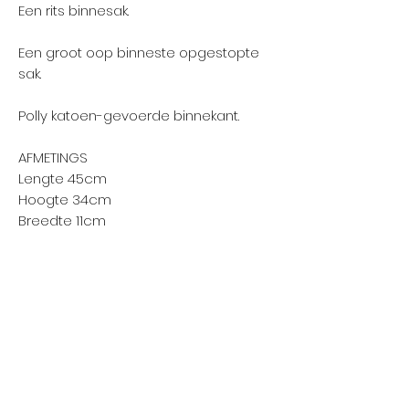
Een rits binnesak.
Een groot oop binneste opgestopte
sak.
Polly katoen-gevoerde binnekant.
AFMETINGS
Lengte 45cm
Hoogte 34cm
Breedte 11cm
TERUGKEERBELEID
Kliek Hier
No Reviews Yet
Share your thoughts. Be the first to