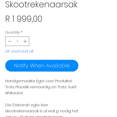
Skootrekenaarsak
Price
R 1 999,00
Quantity
*
Uit voorraad uit
Notify When Available
Handgemaakte Egte Leer Produkte!
Trots Plaaslik vervaardig en Trots Suid-
Afrikaans!
Die Deborah egte leer
skootrekenaarsak is al wat jy nodig het
om jou 17-duim skootrekenaar,