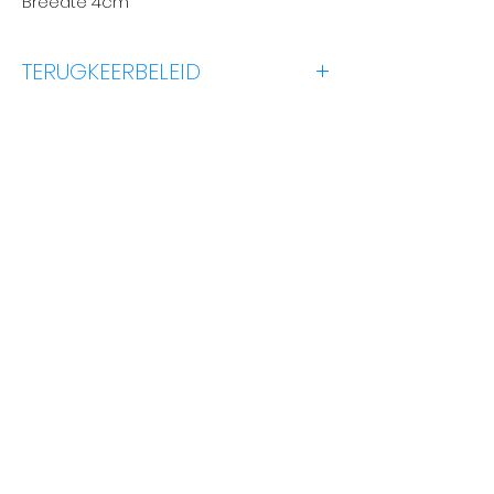
Breedte 4cm
TERUGKEERBELEID
Kliek Hier
No Reviews Yet
Share your thoughts. Be the first to
leave a review.
Los 'n 'Review'
TUISBLAD