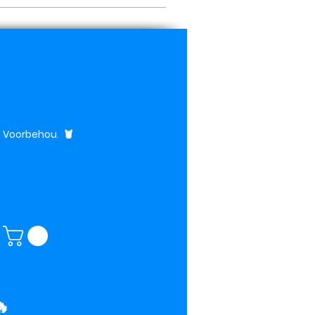
te Voorbehou.
🦞
🔥