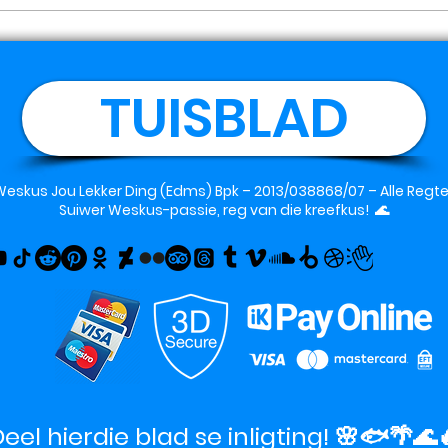
TUISBLAD
Weskus Jou Lekker Ding (Edms) Bpk
– 2013/038868/07 – Alle Reg
Suiwer Weskus-passie, reg van die kreefkus! 🌊
eel hierdie blad se inligting! 🌸🐟🌴🌊