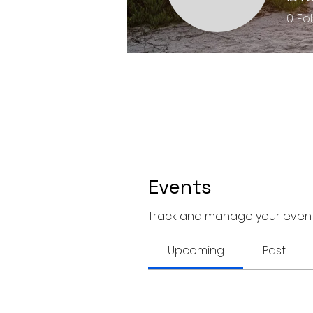
0
Fo
Events
Track and manage your event
Upcoming
Past