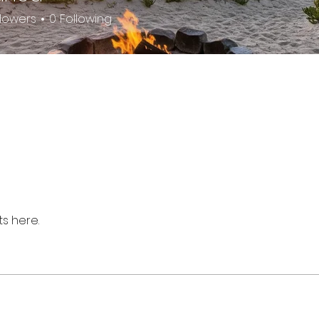
llowers
0
Following
s here.