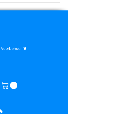
te Voorbehou.
🦞
🔥