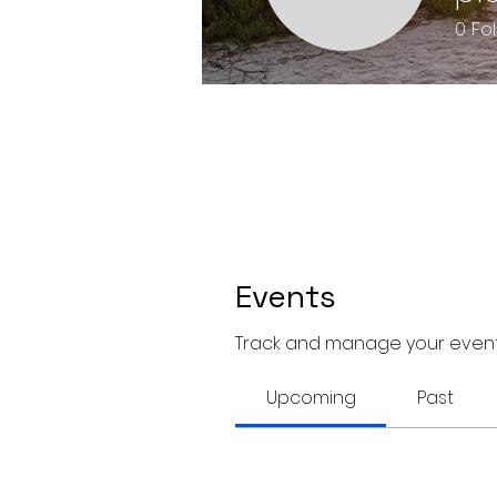
0
Fo
Events
Track and manage your event
Upcoming
Past