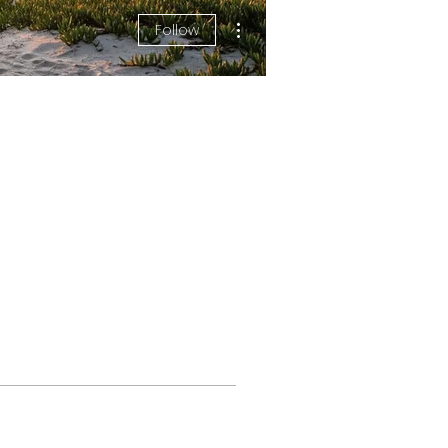
More actions
Follow