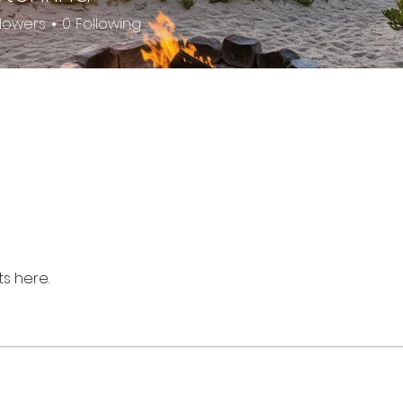
llowers
0
Following
s here.