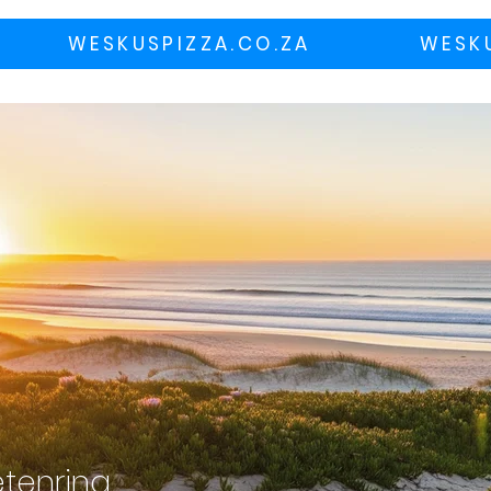
WESKUSPIZZA.CO.ZA
WESK
na
etenrina