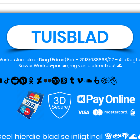
TUISBLAD
Weskus Jou Lekker Ding (Edms) Bpk
– 2013/038868/07 – Alle Reg
Suiwer Weskus-passie, reg van die kreefkus! 🌊
eel hierdie blad se inligting! 🌸🐟🌴🌊