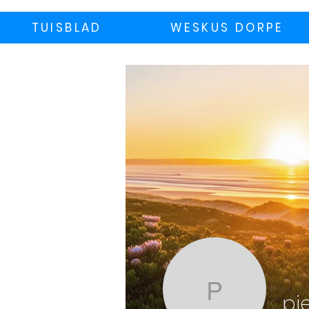
TUISBLAD
WESKUS DORPE
pietenri
pi