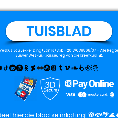
TUISBLAD
Weskus Jou Lekker Ding (Edms) Bpk
– 2013/038868/07 – Alle Reg
Suiwer Weskus-passie, reg van die kreefkus! 🌊
eel hierdie blad se inligting! 🌸🐟🌴🌊