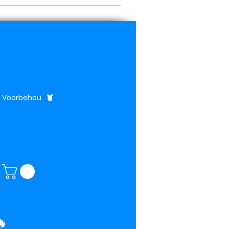
te Voorbehou.
🦞
🔥