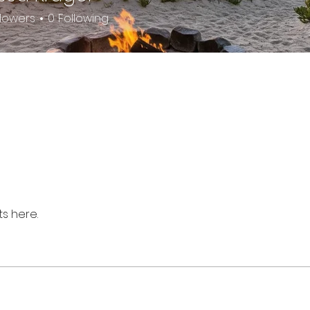
llowers
0
Following
s here.