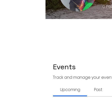
0
Fo
Events
Track and manage your event
Upcoming
Past