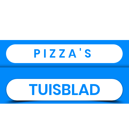
PIZZA'S
TUISBLAD
Weskus Jou Lekker Ding (Edms) Bpk
– 2013/038868/07 – Alle Reg
Suiwer Weskus-passie, reg van die kreefkus! 🌊