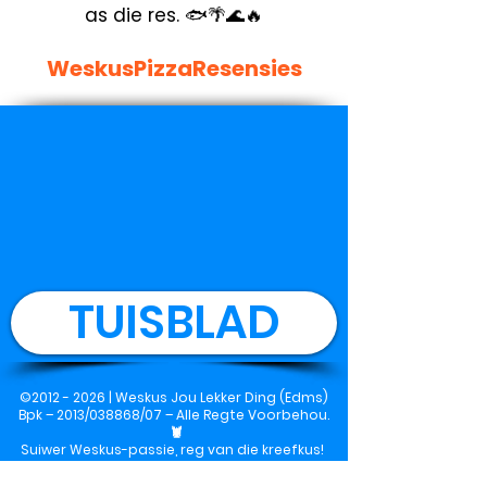
as die res. 🐟🌴🌊🔥
WeskusPizzaResensies
TUISBLAD
©
2012 - 2026
|
Weskus Jou Lekker Ding (Edms)
Bpk
– 2013/038868/07 – Alle Regte Voorbehou.
🦞
Suiwer Weskus-passie, reg van die kreefkus!
🌊